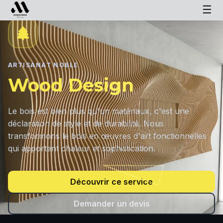
☰
ARTISANAT NOBLE
Wood Design
Le bois est bien plus qu'un matériaux, c'est une
déclaration de style et de durabilité. Nous
transformons le bois en œuvres d'art fonctionnelles
qui apportent chaleur et sophistication.
Découvrir ce service
Demander un devis