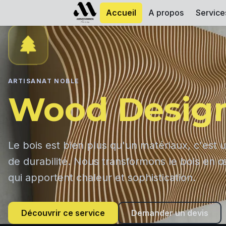
Accueil
A propos
Service
ARTISANAT NOBLE
Wood Desig
Le bois est bien plus qu'un matériaux, c'est u
de durabilité. Nous transformons le bois en œ
qui apportent chaleur et sophistication.
Découvrir ce service
Demander un devis