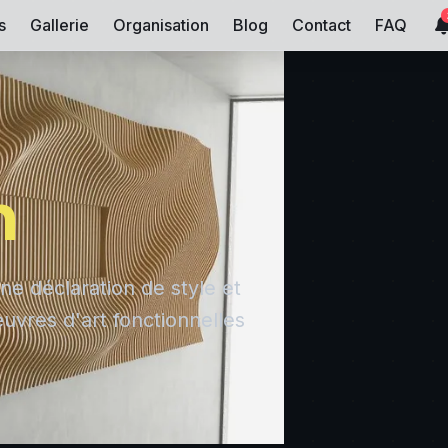
s
Gallerie
Organisation
Blog
Contact
FAQ
n
ne déclaration de style et
uvres d'art fonctionnelles