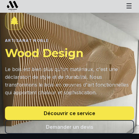
☰
ARTISANAT NOBLE
Wood Design
Le bois est bien plus qu'un matériaux, c'est une
déclaration de style et de durabilité. Nous
transformons le bois en œuvres d'art fonctionnelles
qui apportent chaleur et sophistication.
Découvrir ce service
Demander un devis