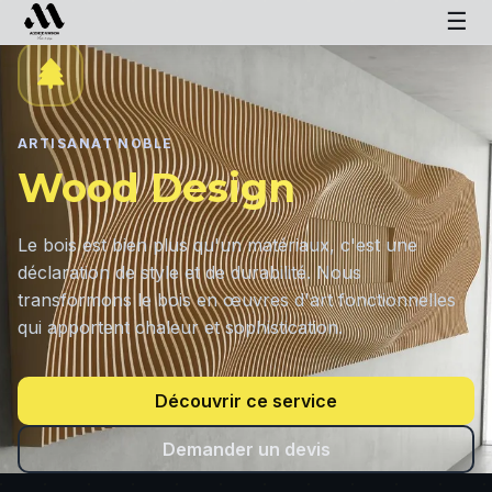
☰
ARTISANAT NOBLE
Wood Design
Le bois est bien plus qu'un matériaux, c'est une
déclaration de style et de durabilité. Nous
transformons le bois en œuvres d'art fonctionnelles
qui apportent chaleur et sophistication.
Découvrir ce service
Demander un devis