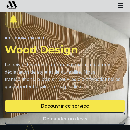
☰
ARTISANAT NOBLE
Wood Design
Le bois est bien plus qu'un matériaux, c'est une
déclaration de style et de durabilité. Nous
transformons le bois en œuvres d'art fonctionnelles
qui apportent chaleur et sophistication.
Découvrir ce service
Demander un devis