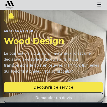
☰
ARTISANAT NOBLE
Wood Design
Le bois est bien plus qu'un matériaux, c'est une
déclaration de style et de durabilité. Nous
transformons le bois en œuvres d'art fonctionnelles
qui apportent chaleur et sophistication.
Découvrir ce service
Demander un devis