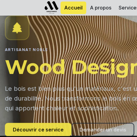
Accueil
A propos
Service
ARTISANAT NOBLE
Wood Desig
Le bois est bien plus qu'un matériaux, c'est u
de durabilité. Nous transformons le bois en œ
qui apportent chaleur et sophistication.
Découvrir ce service
Demander un devis