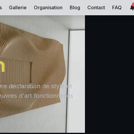
s
Gallerie
Organisation
Blog
Contact
FAQ
n
ne déclaration de style et
uvres d'art fonctionnelles