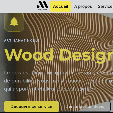
Accueil
A propos
Service
ARTISANAT NOBLE
Wood Desig
Le bois est bien plus qu'un matériaux, c'est u
de durabilité. Nous transformons le bois en œ
qui apportent chaleur et sophistication.
Découvrir ce service
Demander un devis